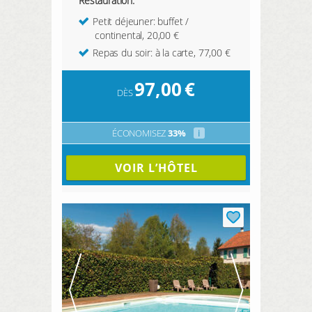
Restauration:
Petit déjeuner: buffet /
continental, 20,00 €
Repas du soir: à la carte, 77,00 €
97,00
€
DÈS
ÉCONOMISEZ
33%
i
VOIR L’HÔTEL