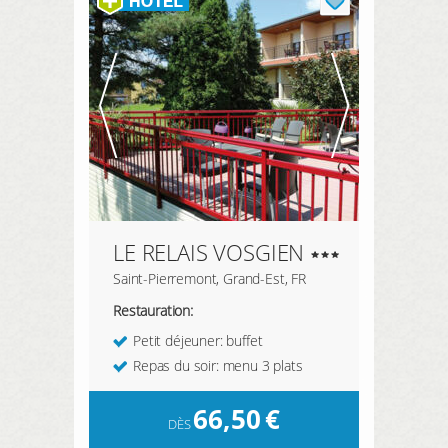
LE RELAIS VOSGIEN
Saint-Pierremont, Grand-Est, FR
Restauration:
Petit déjeuner: buffet
Repas du soir: menu 3 plats
66,50
€
DÈS