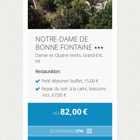
NOTRE-DAME DE
BONNE FONTAINE
Danne-et-Quatre-Vents, Grand-Est,
FR
Restauration:
Petit déjeuner: buffet, 15,00 €
Repas du soir: à la carte, boissons
incl., 67,00 €
82,00
€
DÈS
ÉCONOMISEZ
37%
i