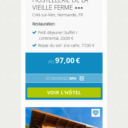
VIEILLE FERME
Criel-sur-Mer, Normandie, FR
Restauration:
Petit déjeuner: buffet /
continental, 20,00 €
Repas du soir: à la carte, 77,00 €
97,00
€
DÈS
ÉCONOMISEZ
30%
i
VOIR L’HÔTEL