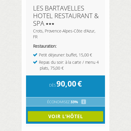
LES BARTAVELLES
HOTEL RESTAURANT &
SPA
Crots, Provence-Alpes-Côte d'Azur,
FR
Restauration:
Petit déjeuner: buffet, 15,00 €
Repas du soir: à la carte / menu 4
plats, 75,00 €
90,00
€
DÈS
ÉCONOMISEZ
33%
i
VOIR L’HÔTEL