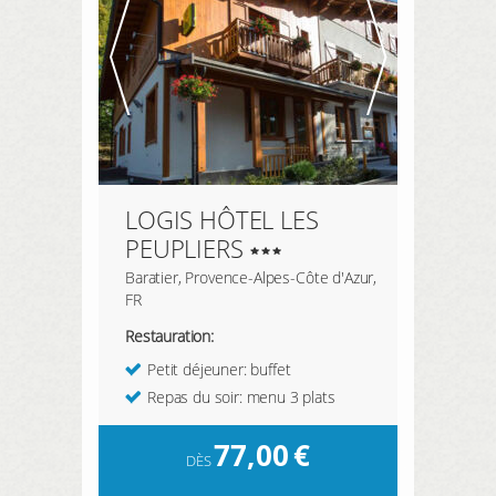
LOGIS HÔTEL LES
PEUPLIERS
Baratier, Provence-Alpes-Côte d'Azur,
FR
Restauration:
Petit déjeuner: buffet
Repas du soir: menu 3 plats
77,00
€
DÈS