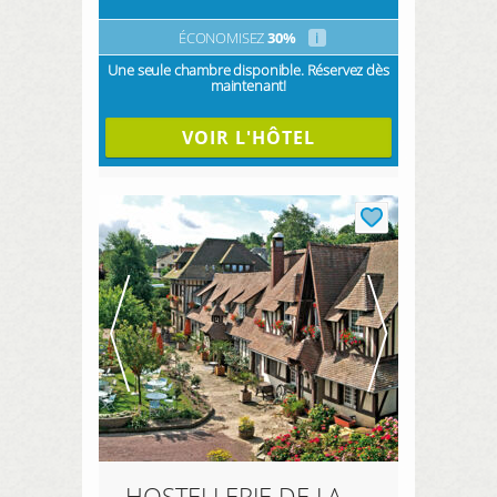
ÉCONOMISEZ
30%
i
Une seule chambre disponible. Réservez dès
maintenant!
VOIR L'HÔTEL
HOSTELLERIE DE LA