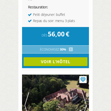
Restauration:
Petit déjeuner: buffet
Repas du soir: menu 3 plats
56,00
€
DÈS
ÉCONOMISEZ
30%
i
VOIR L’HÔTEL