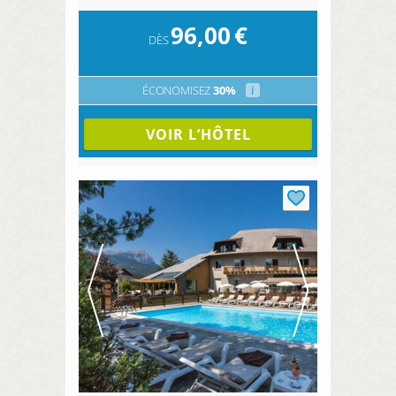
96,00
€
DÈS
ÉCONOMISEZ
30%
i
VOIR L’HÔTEL