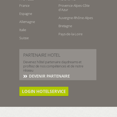
France
Provence-Alpes-Côte
d'Azur
Espagne
Auvergne-Rhône-Alpes
Allemagne
Bretagne
Italie
Pays-de-la-Loire
Suisse
PARTENAIRE HOTEL
Devenez hôtel partenaire daydreams et
profitez de nos compétences et de notre
réseau
DEVENIR PARTENAIRE
LOGIN HOTELSERVICE