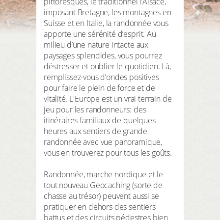
pittoresques, le traditionnel l’Alsace,
INSCRIVEZ-VOUS ICI
imposant Bretagne, les montagnes en
mes données
Suisse et en Italie, la randonnée vous
apporte une sérénité d’esprit. Au
mes réservations
milieu d’une nature intacte aux
paysages splendides, vous pourrez
mes produits
déstresser et oublier le quotidien. Là,
remplissez-vous d’ondes positives
mon bloc notes
pour faire le plein de force et de
vitalité. L'Europe est un vrai terrain de
Mes intérêts
jeu pour les randonneurs: des
itinéraires familiaux de quelques
heures aux sentiers de grande
randonnée avec vue panoramique,
vous en trouverez pour tous les goûts.
LOGIN
Randonnée, marche nordique et le
tout nouveau Geocaching (sorte de
chasse au trésor) peuvent aussi se
pratiquer en dehors des sentiers
battus et des circuits pédestres bien