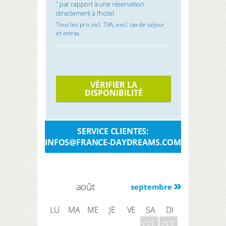
par rapport à une réservation
*
directement à l’hotel
Tous les prix incl. TVA, excl. tax de séjour
et extras
VÉRIFIER LA
DISPONIBILITÉ
SERVICE CLIENTES:
INFOS@FRANCE-DAYDREAMS.COM
août
septembre
LU
MA
ME
JE
VE
SA
DI
01
02