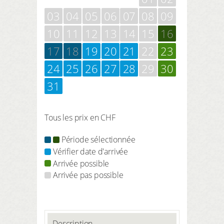
03
04
05
06
07
08
09
10
11
12
13
14
15
16
17
18
19
20
21
22
23
24
25
26
27
28
29
30
31
Tous les prix en CHF
Période sélectionnée
Vérifier date d'arrivée
Arrivée possible
Arrivée pas possible
Description