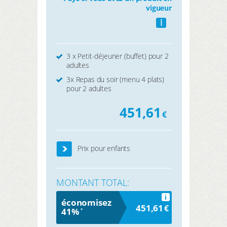
vigueur
i
3 x Petit-déjeuner (buffet) pour 2
adultes
3x Repas du soir (menu 4 plats)
pour 2 adultes
451,61
€
Prix pour enfants
MONTANT TOTAL:
i
économisez
451,61
€
41%
*