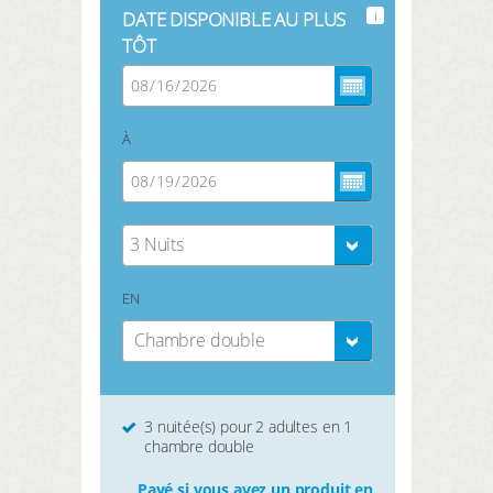
i
DATE DISPONIBLE AU PLUS
TÔT
À
3 Nuits
EN
Chambre double
3 nuitée(s) pour 2 adultes en 1
chambre double
Payé si vous avez un produit en