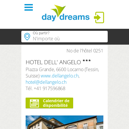
Se connecter
Où partir?
régions
No de l'hôtel 0251
Villes populaires
HOTEL DELL' ANGELO
Régions populaires
thèmes
SE CONNECTER
Piazza Grande
,
6600
Locarno
(
Tessin
,
Thèmes populaires
Suisse
)
www.dellangelo.ch
,
hôtels PLUS
Mot de passe oublié?
Hôtels populaires
hotel@dellangelo.ch
Tél.
+41 917596868
concept
Durée
3 Nuits
Calendrier de
disponibilité
boutique
Période de recherche
Arrivé
Départ
Compte client
Nombre de voyageurs | Chambre
2
Adultes
,
0
Enfants
1
Chambre