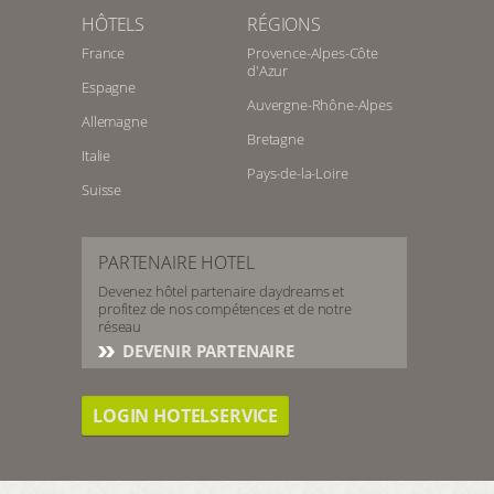
HÔTELS
RÉGIONS
France
Provence-Alpes-Côte
d'Azur
Espagne
Auvergne-Rhône-Alpes
Allemagne
Bretagne
Italie
Pays-de-la-Loire
Suisse
PARTENAIRE HOTEL
Devenez hôtel partenaire daydreams et
profitez de nos compétences et de notre
réseau
DEVENIR PARTENAIRE
LOGIN HOTELSERVICE