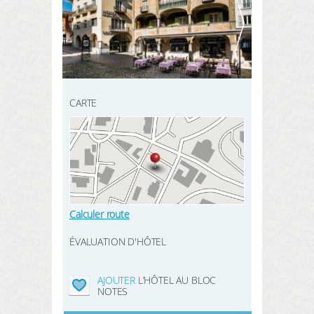
INSCRIVEZ-VOUS ICI
mes données
CHERCHER
mes réservations
mes produits
CARTE
mon bloc notes
Mes intérêts
Calculer route
LOGIN
ÉVALUATION D'HÔTEL
AJOUTER
L’HÔTEL AU BLOC
NOTES