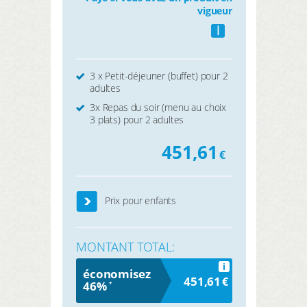
vigueur
i
3 x Petit-déjeuner (buffet) pour 2
adultes
3x Repas du soir (menu au choix
3 plats) pour 2 adultes
451,61
€
Prix pour enfants
MONTANT TOTAL:
i
économisez
451,61
€
46%
*