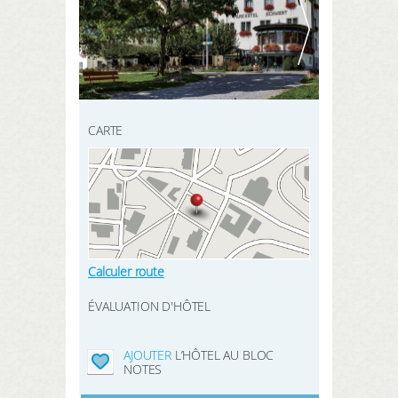
INSCRIVEZ-VOUS ICI
mes données
CHERCHER
mes réservations
mes produits
CARTE
mon bloc notes
Mes intérêts
Calculer route
LOGIN
ÉVALUATION D'HÔTEL
AJOUTER
L’HÔTEL AU BLOC
NOTES