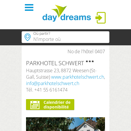
Se connecter
Où partir?
régions
No de l'hôtel 0407
Villes populaires
PARKHOTEL SCHWERT
Régions populaires
thèmes
SE CONNECTER
Hauptstrasse 23
,
8872
Weesen
(
St-
Thèmes populaires
Gall
,
Suisse
)
www.parkhotelschwert.ch
,
hôtels PLUS
Mot de passe oublié?
Hôtels populaires
info@parkhotelschwert.ch
Tél.
+41 55 6161474
concept
Durée
3 Nuits
Calendrier de
disponibilité
boutique
Période de recherche
Arrivé
Départ
Compte client
Nombre de voyageurs | Chambre
2
Adultes
,
0
Enfants
1
Chambre