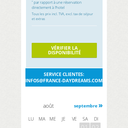
par rapport à une réservation
*
directement à l’hotel
Tous les prix incl. TVA, excl. tax de séjour
et extras
VÉRIFIER LA
DISPONIBILITÉ
SERVICE CLIENTES:
INFOS@FRANCE-DAYDREAMS.COM
août
septembre
LU
MA
ME
JE
VE
SA
DI
01
02