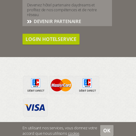
Devenez hôtel partenaire daydreams et
profitez de nos compétences et de notre
réseau
DEVENIR PARTENAIRE
LOGIN HOTELSERVICE
En utilisant nos services, vous donnez votre
OK
accord que nous utilisons
cookie
.