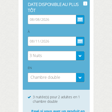
i
DATE DISPONIBLE AU PLUS
TÔT
À
3 Nuits
EN
Chambre double
3 nuitée(s) pour 2 adultes en 1
chambre double
Payé si vous avez un produit en