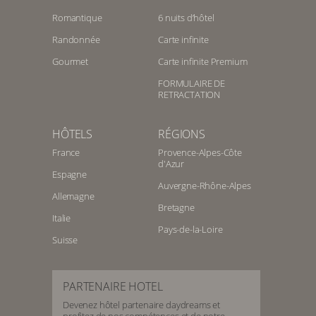
Romantique
6 nuits d’hôtel
Randonnée
Carte infinite
Gourmet
Carte infinite Premium
FORMULAIRE DE
RETRACTATION
HÔTELS
RÉGIONS
France
Provence-Alpes-Côte
d'Azur
Espagne
Auvergne-Rhône-Alpes
Allemagne
Bretagne
Italie
Pays-de-la-Loire
Suisse
PARTENAIRE HOTEL
Devenez hôtel partenaire daydreams et
profitez de nos compétences et de notre