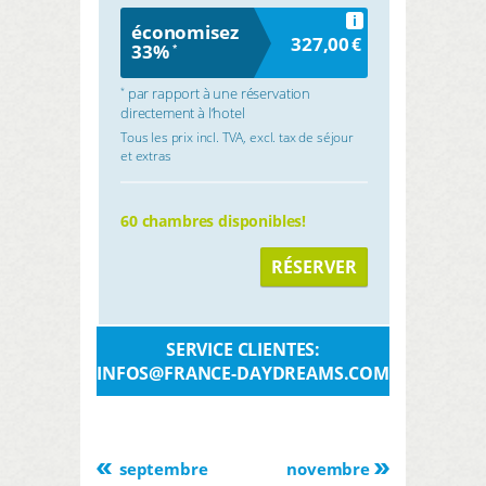
i
économisez
327,00
€
33%
*
par rapport à une réservation
*
directement à l’hotel
Tous les prix incl. TVA, excl. tax de séjour
et extras
60 chambres disponibles!
RÉSERVER
SERVICE CLIENTES:
INFOS@FRANCE-DAYDREAMS.COM
septembre
novembre