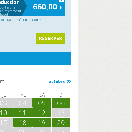
i
éduction
660,00
€
port à une
n directement
’hotel
 excl. tax de séjour et extras
RÉSERVER
re
octobre
JE
VE
SA
DI
03
04
05
06
10
11
12
13
17
18
19
20
24
25
26
27