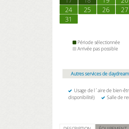
24
25
26
27
31
Période sélectionnée
Arrivée pas possible
Autres services de daydream
Usage de l´aire de bien-êt
disponibilité)
Salle de r
DESCRIPTION
ÉQUIPEMENT