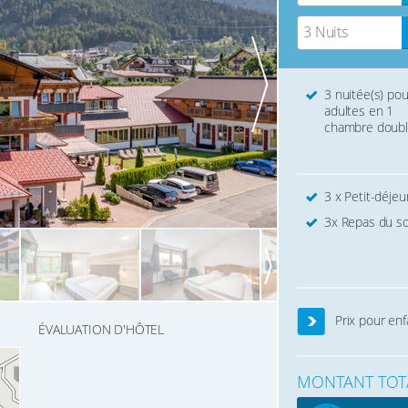
3 Nuits
3 nuitée(s) pou
adultes en 1
chambre doub
3 x Petit-déjeu
3x Repas du soi
Prix pour enf
ÉVALUATION D'HÔTEL
MONTANT TOT