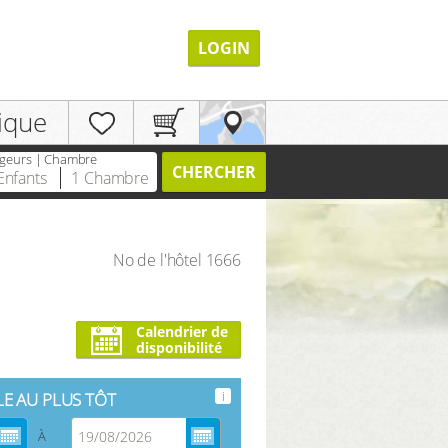
LOGIN
ique
geurs | Chambre
CHERCHER
Enfants
1
Chambre
No de l'hôtel 1666
ENREGISTRER
Calendrier de
disponibilité
i
LE AU PLUS TÔT
À