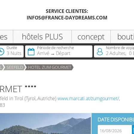
SERVICE CLIENTES:
INFOS@FRANCE-DAYDREAMS.COM
Enregistrer
es
hôtels PLUS
concept
bout
Civilité
Durée
Période de recherche
Nombre de voya
3 Nuits
Arrivé
Départ
2
Adultes
,
0
Vous possédez déjà une carte
L
SEEFELD
HOTEL ZUM GOURMET
infinite ou infinite Premium?
URMET
eld in Tirol
(
Tyrol
,
Autriche
)
www.marcati.at/zumgourmet/
,
 83
DATE DISPONIB