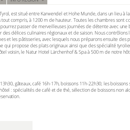
yrol, est situé entre Karwendel et Hohe Munde, dans un lieu à la
es tout compris, à 1200 m de hauteur. Toutes les chambres sont c
s pourrez passer de merveilleuses journées de détente avec une 
 des délices culinaires régionaux et de saison. Nous contrôlons le
bes et les pâtisseries, avec lesquels nous préparons ensuite des p
 qui propose des plats originaux ainsi que des spécialité tyrolien
hôtel voisin, le Natur Hotel Lärchenhof & Spa à 500 m de notre hôt
-13h30, gâteaux, café 16h-17h, boissons 11h-22h30; les boissons
tel : spécialités de café et de thé, sélection de boissons non alco
éservation.