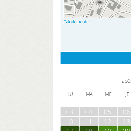
Calculer route
aoû
LU
MA
ME
JE
03
04
05
06
10
11
12
13
17
18
19
20