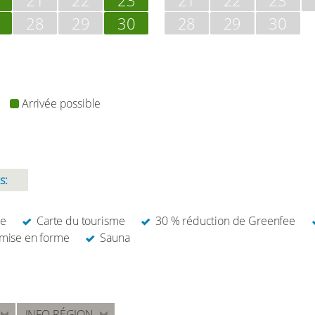
28
29
30
28
29
30
Arrivée possible
s:
re
Carte du tourisme
30 % réduction de Greenfee
emise en forme
Sauna
INFO RÉGION