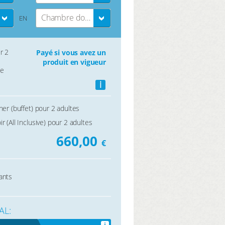
Chambre double
EN
r 2
Payé si vous avez un
produit en vigueur
le
i
ner (buffet) pour 2 adultes
r (All Inclusive) pour 2 adultes
660,00
€
ants
AL: