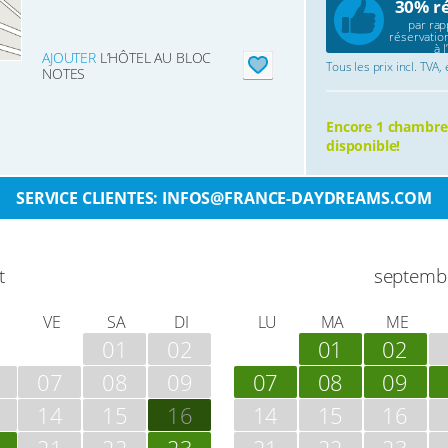
30% r
par rap
réservatio
à l
AJOUTER
L’HÔTEL AU BLOC
Tous les prix incl. TVA,
NOTES
Encore 1 chambre
disponible!
SERVICE CLIENTES: INFOS@FRANCE-DAYDREAMS.COM
t
septemb
VE
SA
DI
LU
MA
ME
01
02
01
02
07
08
09
07
08
09
14
15
16
14
15
16
21
22
23
21
22
23