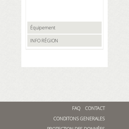
depuis différents points de vue
situés en hauteur. Non seulement le
superbe panorama, mais aussi les
différentes curiosités telles que le
musée de Mauersberg, l'église à
Équipement
chemin de ronde, le musée de la
vallée de la Preßnitz ou l'ancienne
INFO RÉGION
école ainsi que les fermes
historiques à trois ou quatre côtés,
font d'une randonnée une
expérience particulière.
FAQ
CONTACT
CONDITONS GENERALES
PROTECTION DES DONNÉES