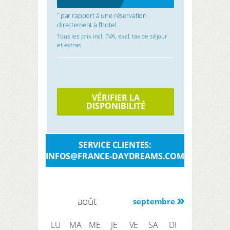
par rapport à une réservation
*
directement à l’hotel
Tous les prix incl. TVA, excl. tax de séjour
et extras
VÉRIFIER LA
DISPONIBILITÉ
SERVICE CLIENTES:
INFOS@FRANCE-DAYDREAMS.COM
août
septembre
LU
MA
ME
JE
VE
SA
DI