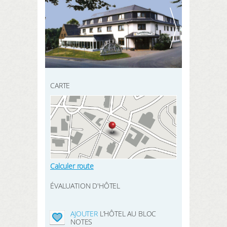
INSCRIVEZ-VOUS ICI
mes données
CHERCHER
mes réservations
mes produits
mon bloc notes
CARTE
Mes intérêts
LOGIN
Calculer route
ÉVALUATION D'HÔTEL
AJOUTER
L’HÔTEL AU BLOC
NOTES