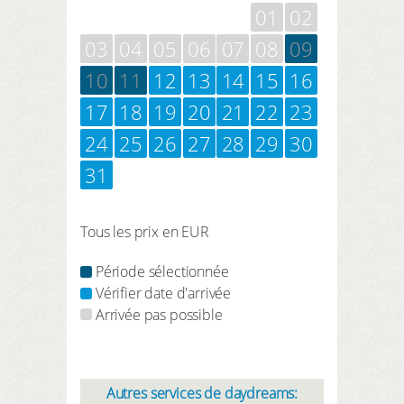
01
02
03
04
05
06
07
08
09
10
11
12
13
14
15
16
17
18
19
20
21
22
23
24
25
26
27
28
29
30
31
Tous les prix en EUR
Période sélectionnée
Vérifier date d'arrivée
Arrivée pas possible
Autres services de daydreams: