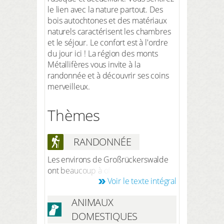
le lien avec la nature partout. Des
bois autochtones et des matériaux
naturels caractérisent les chambres
et le séjour. Le confort est à l'ordre
du jour ici ! La région des monts
Métallifères vous invite à la
randonnée et à découvrir ses coins
merveilleux.
Thèmes
RANDONNÉE
Les environs de Großrückerswalde
ont beaucoup à offrir à leurs
Voir le texte intégral
visiteurs. Explorez le paysage
extraordinaire sur des sentiers de
ANIMAUX
randonnée bien balisés et profitez
de la vue sur les monts Métallifères
DOMESTIQUES