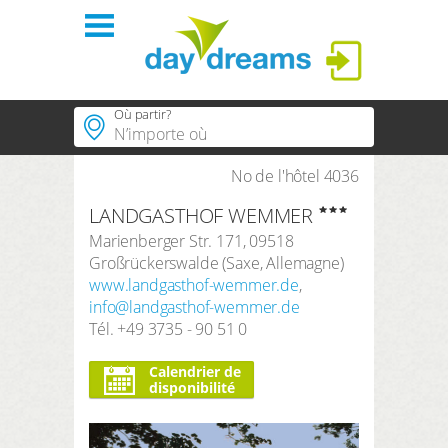
Se connecter
Où partir?
régions
No de l'hôtel 4036
Villes populaires
LANDGASTHOF WEMMER
Régions populaires
thèmes
SE CONNECTER
Marienberger Str. 171
,
09518
Thèmes populaires
Großrückerswalde
(
Saxe
,
Allemagne
)
hôtels PLUS
Mot de passe oublié?
Hôtels populaires
www.landgasthof-wemmer.de
,
info@landgasthof-wemmer.de
concept
Tél.
Durée
+49 3735 - 90 51 0
3 Nuits
Calendrier de
boutique
Période de recherche
disponibilité
Arrivé
Départ
Compte client
Nombre de voyageurs | Chambre
2
Adultes
,
0
Enfants
1
Chambre