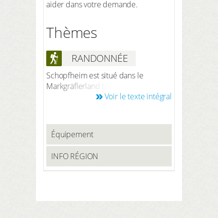
aider dans votre demande.
Thèmes
RANDONNÉE
Schopfheim est situé dans le
Markgräflerland baigné de soleil - la
Voir le texte intégral
Toscane badoise. Montagnes, vallées,
forêts de sapins, prairies luxuriantes,
ruisseaux et lieux idylliques vous
invitent à faire des randonnées dans
Équipement
l'extrême sud-ouest de l'Allemagne.
Plusieurs sentiers de randonnée
INFO RÉGION
commencent juste devant la porte
de votre hôtel, mais des visites des
villages et vallées voisins valent
également la peine. Le Belchenpfad
est situé dans la zone sommitale du
Belchen, le quatrième plus haut