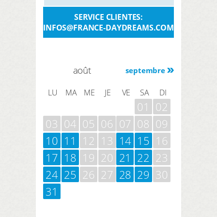
SERVICE CLIENTES:
INFOS@FRANCE-DAYDREAMS.COM
août
septembre
LU
MA
ME
JE
VE
SA
DI
01
02
03
04
05
06
07
08
09
10
11
12
13
14
15
16
17
18
19
20
21
22
23
24
25
26
27
28
29
30
31