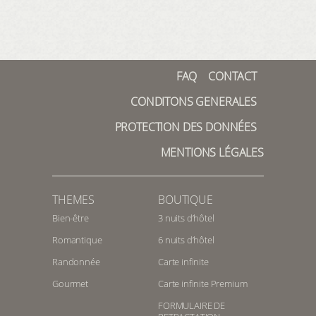
sommet de la Forêt-Noire.
L'itinéraire circulaire d'environ un
kilomètre mène du Belchenhaus au
sommet et revient au point de
départ. Un autre sentier de
FAQ
CONTACT
randonnée est le tour du Hohe
CONDITONS GENERALES
Möhr. Il y a une tour sur la montagne
avec une plate-forme d'observation à
PROTECTION DES DONNÉES
25 mètres du sol. Cela vous offre une
vue magnifique sur les vallées
MENTIONS LÉGALES
environnantes et la chaîne alpine
suisse. Au total, 123 randonnées
variées sont proposées dans la
THEMES
BOUTIQUE
région de Schopfheim.
Bien-être
3 nuits d’hôtel
Romantique
6 nuits d’hôtel
Randonnée
Carte infinite
Gourmet
Carte infinite Premium
FORMULAIRE DE