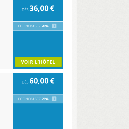
36,00
€
DÈS
ÉCONOMISEZ
28%
i
VOIR L’HÔTEL
60,00
€
DÈS
ÉCONOMISEZ
25%
i