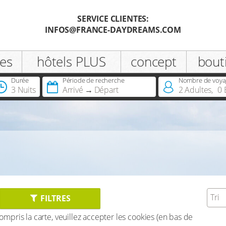
SERVICE CLIENTES:
INFOS@FRANCE-DAYDREAMS.COM
Enregistrer
es
hôtels PLUS
concept
bout
Civilité
Durée
Période de recherche
Nombre de voya
3 Nuits
Arrivé
Départ
2
Adultes
,
0
Vous possédez déjà une carte
infinite ou infinite Premium?
Tri
FILTRES
 compris la carte, veuillez accepter les cookies (en bas de