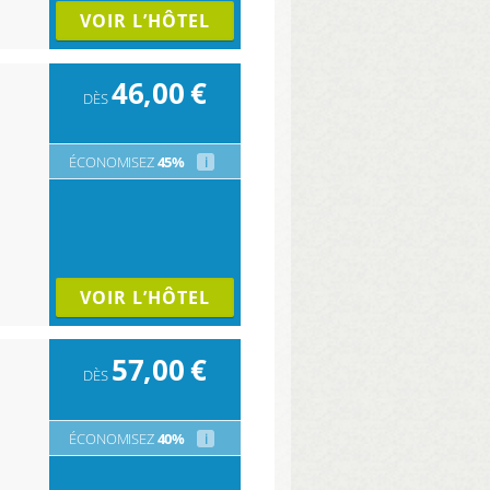
VOIR L’HÔTEL
46,00
€
DÈS
ÉCONOMISEZ
45%
i
VOIR L’HÔTEL
57,00
€
DÈS
ÉCONOMISEZ
40%
i