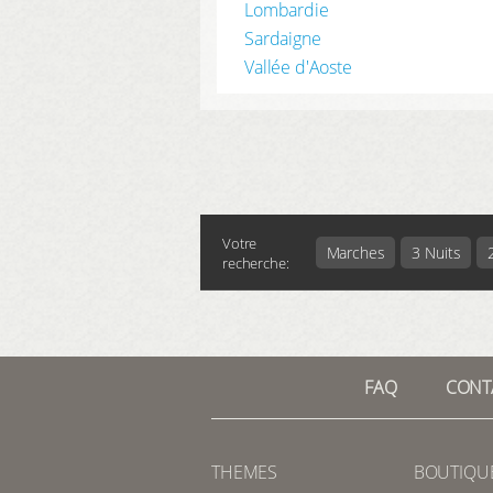
Lombardie
Sardaigne
Vallée d'Aoste
Votre
Marches
3 Nuits
recherche:
FAQ
CONT
THEMES
BOUTIQU