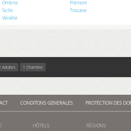
Ombrie
Piémont
Sicile
Toscane
Vénétie
2 Adultes
1 Chambre
ACT
CONDITONS GENERALES
PROTECTION DES DO
E
HÔTELS
RÉGIONS