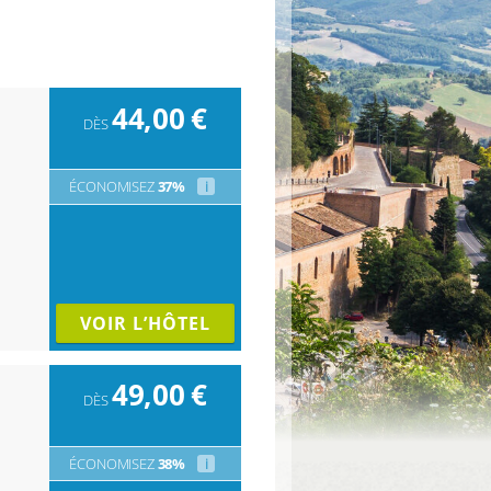
44,00
€
DÈS
ÉCONOMISEZ
37%
i
VOIR L’HÔTEL
49,00
€
DÈS
ÉCONOMISEZ
38%
i