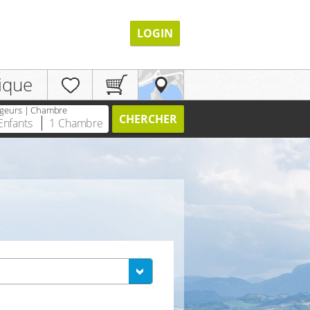
LOGIN
ique
geurs | Chambre
CHERCHER
Enfants
1
Chambre
ENREGISTRER