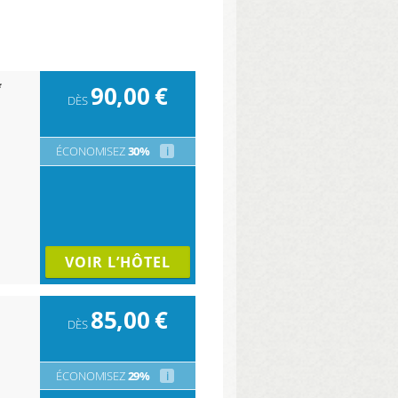
90,00
€
DÈS
ÉCONOMISEZ
30%
i
VOIR L’HÔTEL
85,00
€
DÈS
ÉCONOMISEZ
29%
i