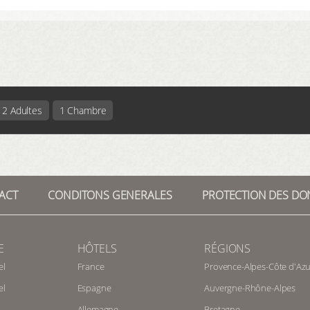
2 Adultes
1 Chambre
ACT
CONDITONS GENERALES
PROTECTION DES DO
E
HÔTELS
RÉGIONS
el
France
Provence-Alpes-Côte d'Azu
el
Espagne
Auvergne-Rhône-Alpes
Allemagne
Bretagne