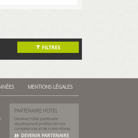
FILTRES
NNÉES
MENTIONS LÉGALES
PARTENAIRE HOTEL
r
Devenez hôtel partenaire
daydreams et profitez de nos
compétences et de notre réseau
DEVENIR PARTENAIRE