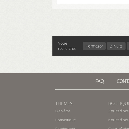
Votre
Hermagor
3 Nuits
recherche:
FAQ
CONT
THEMES
BOUTIQU
Bien-être
3 nuits d’hôt
Romantique
6 nuits d’hôt
Randonnée
Carte infinite