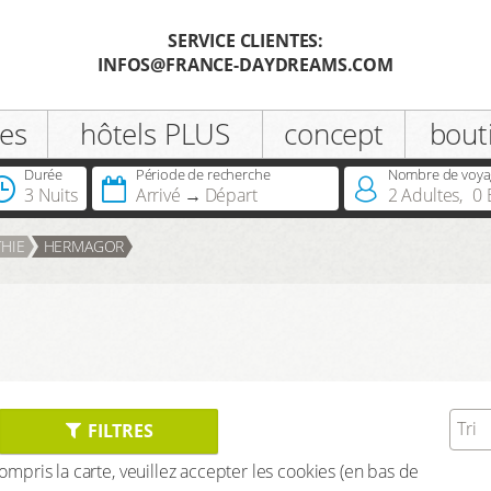
SERVICE CLIENTES:
INFOS@FRANCE-DAYDREAMS.COM
Enregistrer
es
hôtels PLUS
concept
bout
Civilité
Durée
Période de recherche
Nombre de voya
3 Nuits
Arrivé
Départ
2
Adultes
,
0
Vous possédez déjà une carte
THIE
HERMAGOR
infinite ou infinite Premium?
Tri
FILTRES
 compris la carte, veuillez accepter les cookies (en bas de