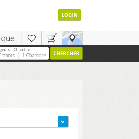
LOGIN
ique
geurs | Chambre
CHERCHER
Enfants
1
Chambre
ENREGISTRER