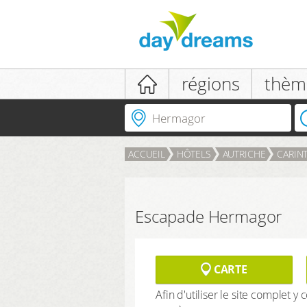
Se connecter
régions
thèm
Où partir?
ACCUEIL
HÔTELS
AUTRICHE
CARIN
SE CONNECTER
Mot de passe oublié?
Escapade Hermagor
CARTE
Afin d'utiliser le site complet y