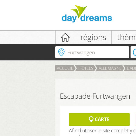
Se connecter
régions
thèm
Où partir?
ACCUEIL
HÔTELS
ALLEMAGNE
BAD
SE CONNECTER
Mot de passe oublié?
Escapade Furtwangen
CARTE
Afin d'utiliser le site complet y