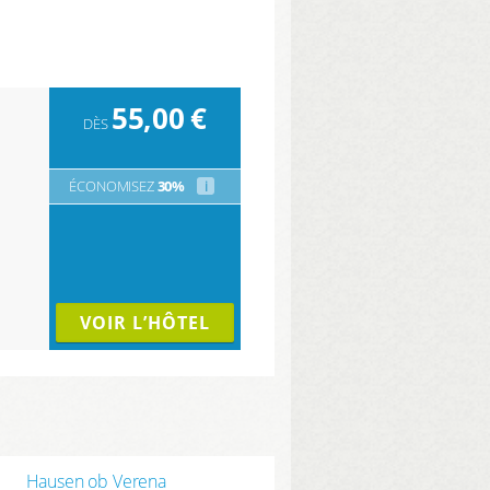
55,00
€
DÈS
ÉCONOMISEZ
30%
i
VOIR L’HÔTEL
Hausen ob Verena