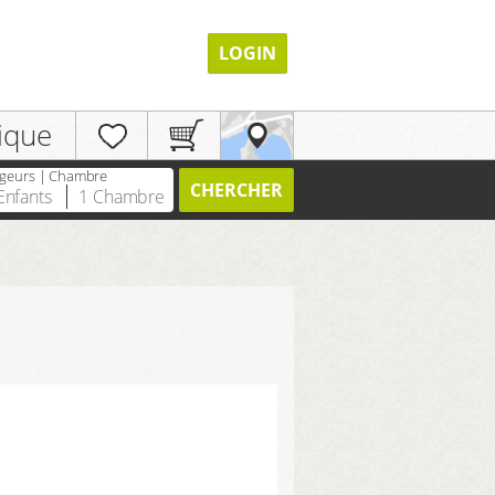
LOGIN
ique
geurs | Chambre
CHERCHER
Enfants
1
Chambre
ENREGISTRER