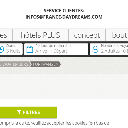
SERVICE CLIENTES:
INFOS@FRANCE-DAYDREAMS.COM
Enregistrer
es
hôtels PLUS
concept
bout
Civilité
Durée
Période de recherche
Nombre de voya
3 Nuits
Arrivé
Départ
2
Adultes
,
0
Vous possédez déjà une carte
E-WURTEMBERG
FURTWANGEN
infinite ou infinite Premium?
FILTRES
 compris la carte, veuillez accepter les cookies (en bas de