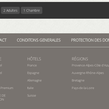
2 Adultes
1 Chambre
ACT
CONDITONS GENERALES
PROTECTION DES DO
E
HÔTELS
RÉGIONS
el
France
Provence-Alpes-Côte d'Azu
el
Espagne
Auvergne-Rhône-Alpes
Allemagne
Bretagne
te Premium
Italie
Pays-de-la-Loire
E DE
Suisse
ION