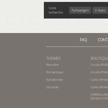
Votre
Furtwangen
3 Nuits
recherche:
FAQ
CONT
THEMES
BOUTIQU
Bien-être
3 nuits d’hôt
Romantique
6 nuits d’hôt
Randonnée
Carte infinite
Gourmet
Carte infini
FORMULAIR
RETRACTAT